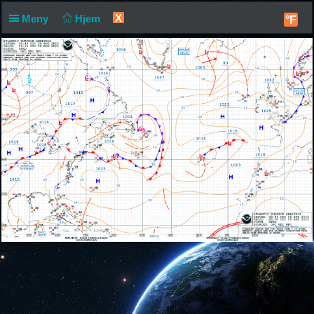
X
Meny
Hjem
°F