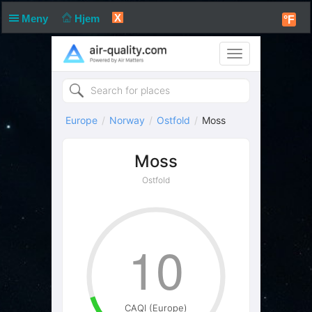
X
Meny
Hjem
°F