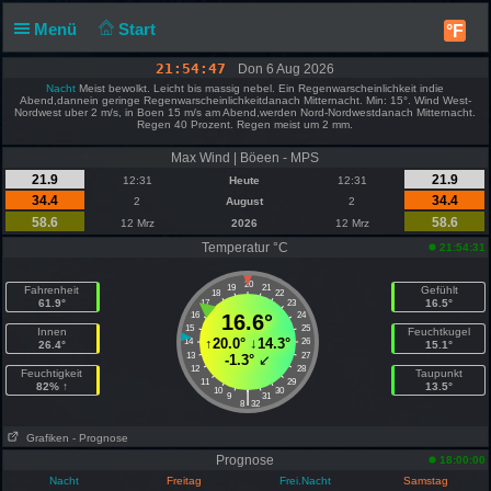
Menü
Start
°F
21:54:47
Don 6 Aug 2026
Nacht
Meist bewolkt. Leicht bis massig nebel. Ein Regenwarscheinlichkeit indie
Abend,dannein geringe Regenwarscheinlichkeitdanach Mitternacht. Min: 15°. Wind West-
Nordwest uber 2 m/s, in Boen 15 m/s am Abend,werden Nord-Nordwestdanach Mitternacht.
Regen 40 Prozent. Regen meist um 2 mm.
Max Wind | Böeen - MPS
21.9
21.9
12:31
Heute
12:31
34.4
34.4
2
August
2
58.6
58.6
12 Mrz
2026
12 Mrz
Temperatur °C
21:54:31
20
19
21
Fahrenheit
Gefühlt
18
22
61.9°
16.5°
17
23
16
16.6°
24
15
25
Innen
Feuchtkugel
↑
20.0°
↓
14.3°
14
26
26.4°
15.1°
13
27
-1.3°
↙
12
28
Feuchtigkeit
Taupunkt
11
29
82% ↑
13.5°
10
30
|
9
31
8
32
Grafiken
- Prognose
Prognose
18:00:00
Nacht
Freitag
Frei.Nacht
Samstag