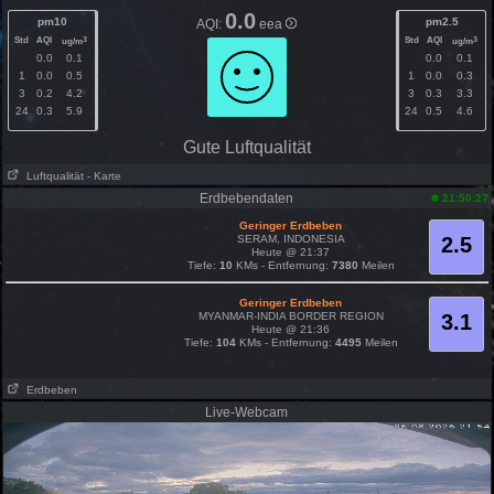
0.0
pm10
pm2.5
AQI:
eea
Std
AQI
Std
AQI
3
3
ug/m
ug/m
0.0
0.1
0.0
0.1
1
0.0
0.5
1
0.0
0.3
3
0.2
4.2
3
0.3
3.3
24
0.3
5.9
24
0.5
4.6
Gute Luftqualität
Luftqualität
- Karte
Erdbebendaten
21:50:27
Geringer Erdbeben
SERAM, INDONESIA
2.5
Heute @ 21:37
Tiefe:
10
KMs - Entfernung:
7380
Meilen
Geringer Erdbeben
MYANMAR-INDIA BORDER REGION
3.1
Heute @ 21:36
Tiefe:
104
KMs - Entfernung:
4495
Meilen
Erdbeben
Live-Webcam