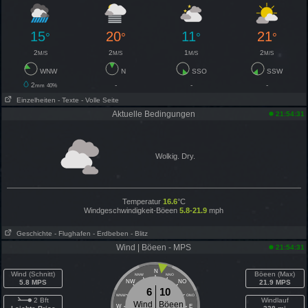
15
20
11
21
°
°
°
°
2
2
1
2
M/S
M/S
M/S
M/S
WNW
N
SSO
SSW
2
-
-
-
mm
40%
Einzelheiten
- Texte
- Volle Seite
Aktuelle Bedingungen
21:54:31
Wolkig. Dry.
Temperatur
16.6
°C
Windgeschwindigkeit-Böeen
5.8-21.9
mph
Geschichte
- Flughafen
- Erdbeben
- Blitz
Wind | Böeen - MPS
21:54:31
N
Wind (Schnitt)
Böeen (Max)
NNW
NNO
5.8 MPS
NW
NO
21.9 MPS
6
10
WNW
ONO
2 Bft
Windlauf
Wind
Böeen
W
E