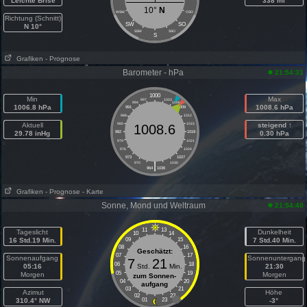
Leichte Brise
338 mi
10°
N
WSW
OSO
Richtung (Schnitt)
SW
SO
N 10°
SSW
SSO
S
Grafiken
- Prognose
Barometer - hPa
21:54:31
1000
Min
Max
997
1003
994
1006
1006.8 hPa
1008.6 hPa
991
1009
988
1012
Aktuell
985
1015
steigend ↑
1008.6
29.78 inHg
982
1018
0.30 hPa
979
1021
976
1024
973
1027
|
970
1030
964
1036
Grafiken
- Prognose
- Karte
Sonne, Mond und Weltraum
21:54:40
11
13
Tageslicht
Dunkelheit
10
14
16 Std.19 Min.
09
15
7 Std.40 Min.
08
16
Geschätzt:
07
17
Sonnenaufgang
Sonnenuntergang
7
21
06
18
05:16
Std.
Min.
21:30
05
19
Morgen
Morgen
zum Sonnen-
04
20
aufgang
03
21
Azimut
Höhe
02
22
310.4° NW
01
23
-3°