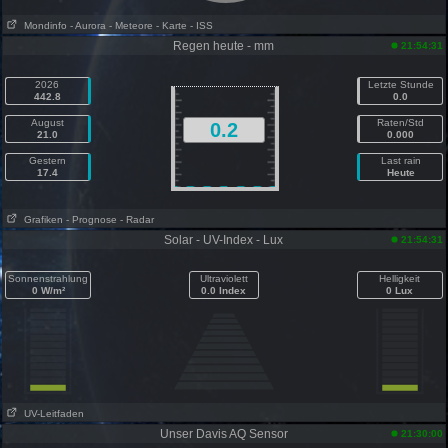
Mondinfo
- Aurora
- Meteore
- Karte
- ISS
Regen heute - mm
21:54:31
2026
Letzte Stunde
442.8
0.0
August
Raten/Std
0.2
21.0
0.000
Gestern
Last rain
17.4
Heute
Grafiken
- Prognose
- Radar
Solar - UV-Index - Lux
21:54:31
Sonnenstrahlung
Ultraviolett
Helligkeit
0 W/m²
0.0 Index
0 Lux
UV-Leitfaden
Unser Davis AQ Sensor
21:30:00