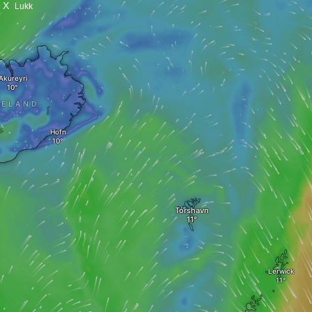
X
Lukk