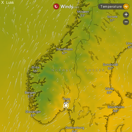
X
Lukk