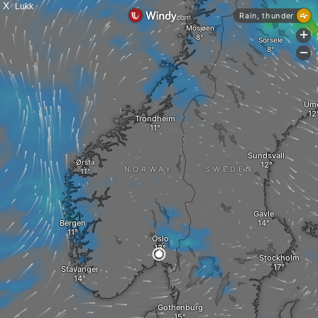
X
Lukk