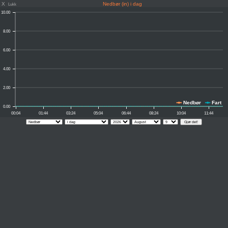
X
Nedbør (in) i dag
Lukk